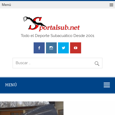
Saltar
Menú
al
contenido
SPO
Todo el Deporte Subacuático Desde 2001
MENÚ