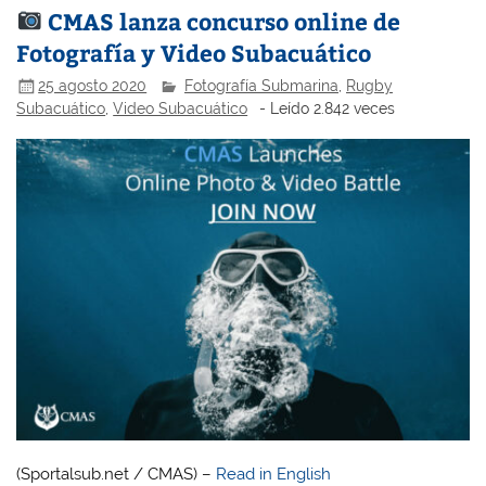
CMAS lanza concurso online de
Fotografía y Video Subacuático
25 agosto 2020
Fotografía Submarina
,
Rugby
Subacuático
,
Video Subacuático
- Leído 2.842 veces
(Sportalsub.net / CMAS) –
Read in English