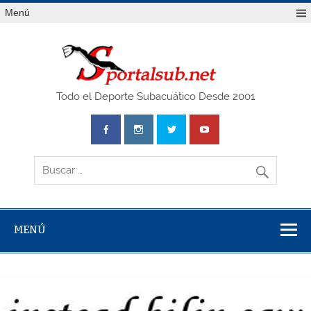
Saltar
Menú
al
contenido
SPO
Todo el Deporte Subacuático Desde 2001
MENÚ