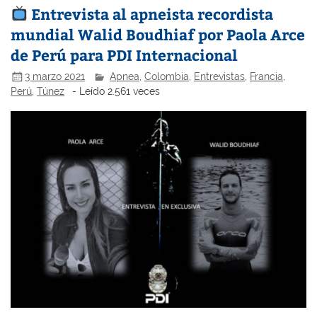
Entrevista al apneista recordista
mundial Walid Boudhiaf por Paola Arce
de Perú para PDI Internacional
3 marzo 2021
Apnea
,
Colombia
,
Entrevistas
,
Francia
,
Perú
,
Túnez
- Leído 2.561 veces