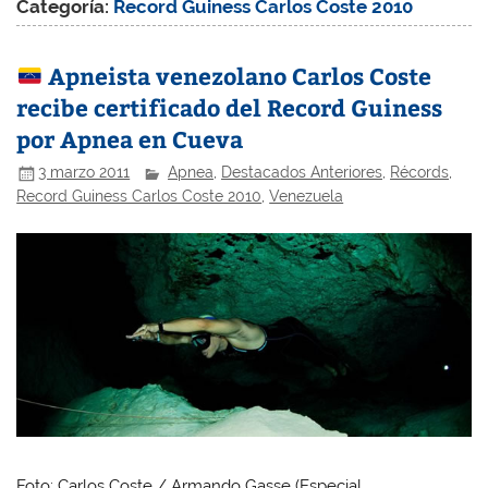
Categoría:
Record Guiness Carlos Coste 2010
Apneista venezolano Carlos Coste
recibe certificado del Record Guiness
por Apnea en Cueva
3 marzo 2011
Apnea
,
Destacados Anteriores
,
Récords
,
Record Guiness Carlos Coste 2010
,
Venezuela
Foto: Carlos Coste / Armando Gasse (Especial