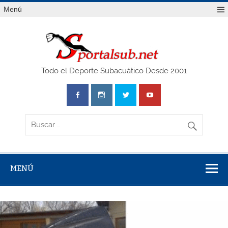
Saltar
Menú
al
contenido
SPO
Todo el Deporte Subacuático Desde 2001
MENÚ