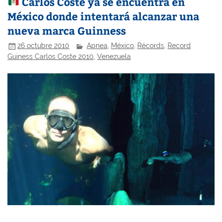
Carlos Coste ya se encuentra en
México donde intentará alcanzar una
nueva marca Guinness
26 octubre 2010
Apnea
,
México
,
Récords
,
Record
Guiness Carlos Coste 2010
,
Venezuela