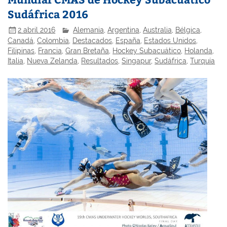
Sudáfrica 2016
2 abril 2016
Alemania
,
Argentina
,
Australia
,
Bélgica
,
Canadá
,
Colombia
,
Destacados
,
España
,
Estados Unidos
,
Filipinas
,
Francia
,
Gran Bretaña
,
Hockey Subacuático
,
Holanda
,
Italia
,
Nueva Zelanda
,
Resultados
,
Singapur
,
Sudáfrica
,
Turquía