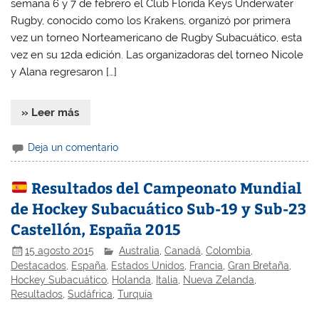
semana 6 y 7 de febrero el Club Florida Keys Underwater
Rugby, conocido como los Krakens, organizó por primera
vez un torneo Norteamericano de Rugby Subacuático, esta
vez en su 12da edición. Las organizadoras del torneo Nicole
y Alana regresaron […]
» Leer más
Deja un comentario
Resultados del Campeonato Mundial
de Hockey Subacuático Sub-19 y Sub-23
Castellón, España 2015
15 agosto 2015
Australia
,
Canadá
,
Colombia
,
Destacados
,
España
,
Estados Unidos
,
Francia
,
Gran Bretaña
,
Hockey Subacuático
,
Holanda
,
Italia
,
Nueva Zelanda
,
Resultados
,
Sudáfrica
,
Turquía