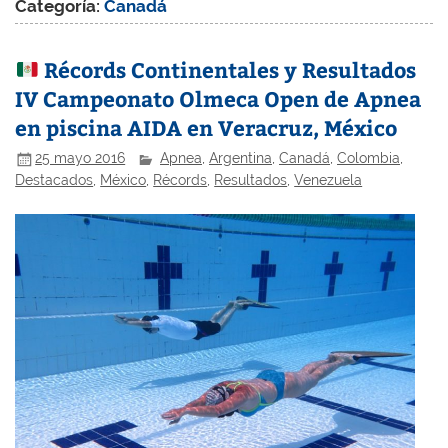
Categoría:
Canadá
Récords Continentales y Resultados
IV Campeonato Olmeca Open de Apnea
en piscina AIDA en Veracruz, México
25 mayo 2016
Apnea
,
Argentina
,
Canadá
,
Colombia
,
Destacados
,
México
,
Récords
,
Resultados
,
Venezuela