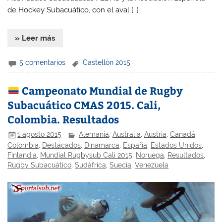
de Hockey Subacuático, con el aval […]
» Leer más
5 comentarios
Castellón 2015
Campeonato Mundial de Rugby
Subacuático CMAS 2015. Cali,
Colombia. Resultados
1 agosto 2015
Alemania
,
Australia
,
Austria
,
Canadá
,
Colombia
,
Destacados
,
Dinamarca
,
España
,
Estados Unidos
,
Finlandia
,
Mundial Rugbysub Cali 2015
,
Noruega
,
Resultados
,
Rugby Subacuático
,
Sudáfrica
,
Suecia
,
Venezuela