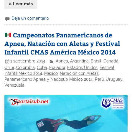
» Leer más
Deja un comentario
Campeonatos Panamericanos de
Apnea, Natación con Aletas y Festival
Infantil CMAS América México 2014
1 septiembre 2014
Apnea
,
Argentina
,
Brasil
,
Canadá
,
Chile
,
Colombia
,
Cuba
,
Ecuador
,
Estados Unidos
,
Festival
Infantil México 2014
,
México
,
Natación con Aletas
,
Panamericano Apnea y Nadosub México 2014
,
Perú
,
Uruguay
,
Venezuela