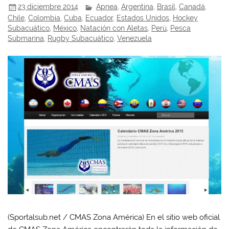
23 diciembre 2014
Apnea
,
Argentina
,
Brasil
,
Canadá
,
Chile
,
Colombia
,
Cuba
,
Ecuador
,
Estados Unidos
,
Hockey
Subacuático
,
México
,
Natación con Aletas
,
Perú
,
Pesca
Submarina
,
Rugby Subacuático
,
Venezuela
(Sportalsub.net / CMAS Zona América) En el sitio web oficial