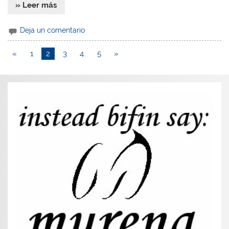
» Leer más
Deja un comentario
«
1
2
3
4
5
»