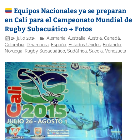
Equipos Nacionales ya se preparan
en Cali para el Campeonato Mundial de
Rugby Subacuático + Fotos
25 julio 2015
Alemania
,
Australia
,
Austria
,
Canadá
,
Colombia
,
Dinamarca
,
España
,
Estados Unidos
,
Finlandia
,
Noruega
,
Rugby Subacuático
,
Sudáfrica
,
Suecia
,
Venezuela