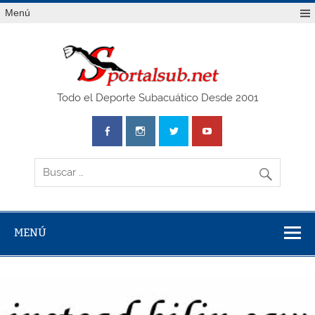
Saltar
Menú
al
contenido
SPO
Todo el Deporte Subacuático Desde 2001
MENÚ