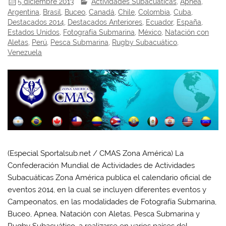
5 diciembre 2013
Actividades Subacuáticas
,
Apnea
,
Argentina
,
Brasil
,
Buceo
,
Canadá
,
Chile
,
Colombia
,
Cuba
,
Destacados 2014
,
Destacados Anteriores
,
Ecuador
,
España
,
Estados Unidos
,
Fotografía Submarina
,
México
,
Natación con
Aletas
,
Perú
,
Pesca Submarina
,
Rugby Subacuático
,
Venezuela
(Especial Sportalsub.net / CMAS Zona América) La
Confederación Mundial de Actividades de Actividades
Subacuáticas Zona América publica el calendario oficial de
eventos 2014, en la cual se incluyen diferentes eventos y
Campeonatos, en las modalidades de Fotografía Submarina,
Buceo, Apnea, Natación con Aletas, Pesca Submarina y