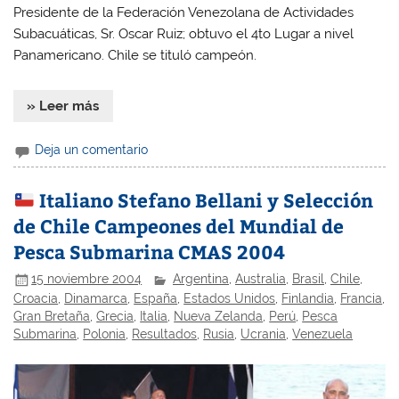
Presidente de la Federación Venezolana de Actividades
Subacuáticas, Sr. Oscar Ruiz; obtuvo el 4to Lugar a nivel
Panamericano. Chile se tituló campeón.
» Leer más
Deja un comentario
Italiano Stefano Bellani y Selección
de Chile Campeones del Mundial de
Pesca Submarina CMAS 2004
15 noviembre 2004
Argentina
,
Australia
,
Brasil
,
Chile
,
Croacia
,
Dinamarca
,
España
,
Estados Unidos
,
Finlandia
,
Francia
,
Gran Bretaña
,
Grecia
,
Italia
,
Nueva Zelanda
,
Perú
,
Pesca
Submarina
,
Polonia
,
Resultados
,
Rusia
,
Ucrania
,
Venezuela