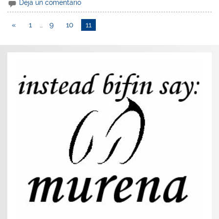
Deja un comentario
«
1
…
9
10
11