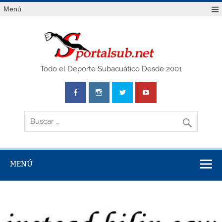
Saltar
Menú
al
contenido
SPO
Todo el Deporte Subacuático Desde 2001
MENÚ