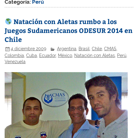
Categoría:
Perú
Natación con Aletas rumbo a los
Juegos Sudamericanos ODESUR 2014 en
Chile
4 diciembre 2009
Argentina
,
Brasil
,
Chile
,
CMAS
,
Colombia
,
Cuba
,
Ecuador
,
México
,
Natación con Aletas
,
Perú
,
Venezuela