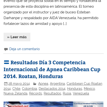
evento que se proyecta sólida en el tiempo y fortalecerá la
presencia de esta disciplina en latinoamérica. El torneo
organizado por el instructor y juez de buceo Esteban
Darhanpe y respaldado por AIDA Venezuela, ha permitido
fortalecer lazos de amistad y apoyo […]
» Leer más
Deja un comentario
Resultados Día 3 Competencia
Internacional de Apnea Caribbean Cup
2014. Roatan, Honduras
28 mayo 2014
Apnea
,
Argentina
,
Caribbean Cup Roatan
2014
,
Chile
,
Colombia
,
Destacados 2014
,
Honduras
,
México
,
Nueva Zelanda
,
Récords
,
Resultados
,
Rusia
,
Venezuela