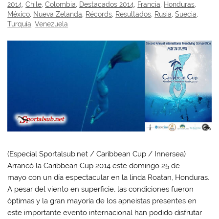
2014
,
Chile
,
Colombia
,
Destacados 2014
,
Francia
,
Honduras
,
México
,
Nueva Zelanda
,
Récords
,
Resultados
,
Rusia
,
Suecia
,
Turquía
,
Venezuela
(Especial Sportalsub.net / Caribbean Cup / Innersea)
Arrancó la Caribbean Cup 2014 este domingo 25 de
mayo con un día espectacular en la linda Roatan, Honduras.
A pesar del viento en superficie, las condiciones fueron
óptimas y la gran mayoría de los apneistas presentes en
este importante evento internacional han podido disfrutar