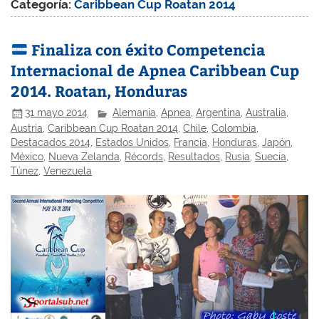
Categoría:
Caribbean Cup Roatan 2014
Finaliza con éxito Competencia
Internacional de Apnea Caribbean Cup
2014. Roatan, Honduras
31 mayo 2014
Alemania
,
Apnea
,
Argentina
,
Australia
,
Austria
,
Caribbean Cup Roatan 2014
,
Chile
,
Colombia
,
Destacados 2014
,
Estados Unidos
,
Francia
,
Honduras
,
Japón
,
México
,
Nueva Zelanda
,
Récords
,
Resultados
,
Rusia
,
Suecia
,
Túnez
,
Venezuela