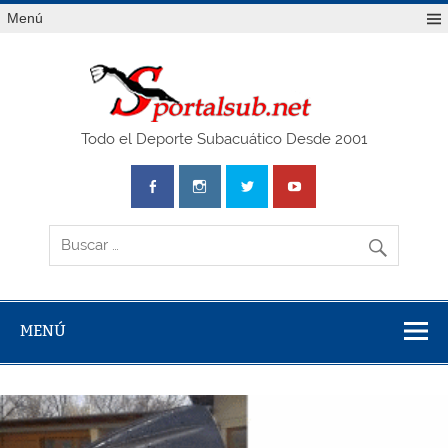
Saltar
Menú
al
contenido
SPO
Todo el Deporte Subacuático Desde 2001
MENÚ