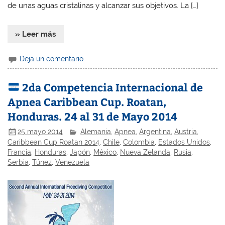
de unas aguas cristalinas y alcanzar sus objetivos. La […]
» Leer más
Deja un comentario
2da Competencia Internacional de
Apnea Caribbean Cup. Roatan,
Honduras. 24 al 31 de Mayo 2014
25 mayo 2014
Alemania
,
Apnea
,
Argentina
,
Austria
,
Caribbean Cup Roatan 2014
,
Chile
,
Colombia
,
Estados Unidos
,
Francia
,
Honduras
,
Japón
,
México
,
Nueva Zelanda
,
Rusia
,
Serbia
,
Túnez
,
Venezuela