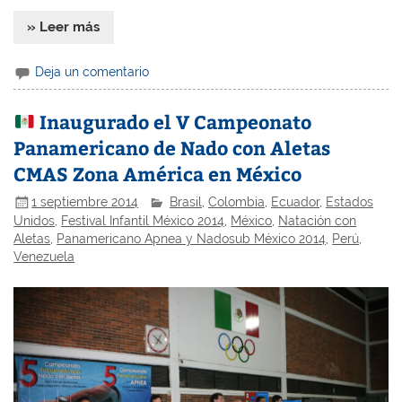
» Leer más
Deja un comentario
Inaugurado el V Campeonato
Panamericano de Nado con Aletas
CMAS Zona América en México
1 septiembre 2014
Brasil
,
Colombia
,
Ecuador
,
Estados
Unidos
,
Festival Infantil México 2014
,
México
,
Natación con
Aletas
,
Panamericano Apnea y Nadosub México 2014
,
Perú
,
Venezuela