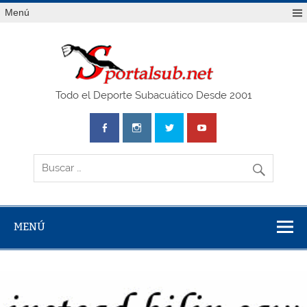
Saltar
Menú
al
contenido
SPO
Todo el Deporte Subacuático Desde 2001
MENÚ