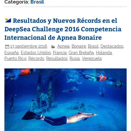
Categoría:
Brasil
Resultados y Nuevos Récords en el
DeepSea Challenge 2016 Competencia
Internacional de Apnea Bonaire
13 septiembre 2016
Apnea
,
Bonaire
,
Brasil
,
Destacados
,
España
,
Estados Unidos
,
Francia
,
Gran Bretaña
,
Holanda
,
Puerto Rico
,
Récords
,
Resultados
,
Rusia
,
Venezuela