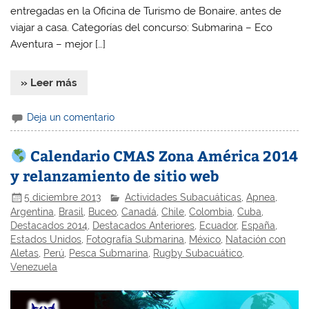
entregadas en la Oficina de Turismo de Bonaire, antes de
viajar a casa. Categorías del concurso: Submarina – Eco
Aventura – mejor […]
» Leer más
Deja un comentario
Calendario CMAS Zona América 2014
y relanzamiento de sitio web
5 diciembre 2013
Actividades Subacuáticas
,
Apnea
,
Argentina
,
Brasil
,
Buceo
,
Canadá
,
Chile
,
Colombia
,
Cuba
,
Destacados 2014
,
Destacados Anteriores
,
Ecuador
,
España
,
Estados Unidos
,
Fotografía Submarina
,
México
,
Natación con
Aletas
,
Perú
,
Pesca Submarina
,
Rugby Subacuático
,
Venezuela