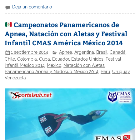
Deja un comentario
Campeonatos Panamericanos de
Apnea, Natación con Aletas y Festival
Infantil CMAS América México 2014
1 septiembre 2014
Apnea
,
Argentina
,
Brasil
,
Canadá
,
Chile
,
Colombia
,
Cuba
,
Ecuador
,
Estados Unidos
,
Festival
Infantil México 2014
,
México
,
Natación con Aletas
,
Panamericano Apnea y Nadosub México 2014
,
Perú
,
Uruguay
,
Venezuela