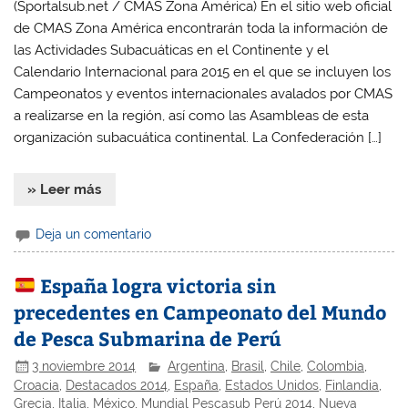
(Sportalsub.net / CMAS Zona América) En el sitio web oficial
de CMAS Zona América encontrarán toda la información de
las Actividades Subacuáticas en el Continente y el
Calendario Internacional para 2015 en el que se incluyen los
Campeonatos y eventos internacionales avalados por CMAS
a realizarse en la región, así como las Asambleas de esta
organización subacuática continental. La Confederación […]
» Leer más
Deja un comentario
España logra victoria sin
precedentes en Campeonato del Mundo
de Pesca Submarina de Perú
3 noviembre 2014
Argentina
,
Brasil
,
Chile
,
Colombia
,
Croacia
,
Destacados 2014
,
España
,
Estados Unidos
,
Finlandia
,
Grecia
,
Italia
,
México
,
Mundial Pescasub Perú 2014
,
Nueva