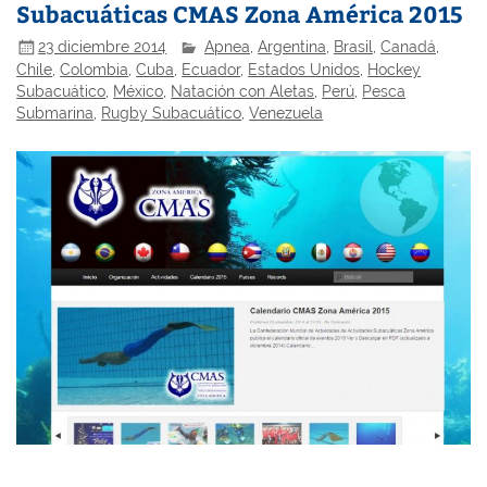
Subacuáticas CMAS Zona América 2015
23 diciembre 2014
Apnea
,
Argentina
,
Brasil
,
Canadá
,
Chile
,
Colombia
,
Cuba
,
Ecuador
,
Estados Unidos
,
Hockey
Subacuático
,
México
,
Natación con Aletas
,
Perú
,
Pesca
Submarina
,
Rugby Subacuático
,
Venezuela