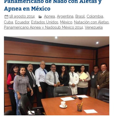
Panamericano de Nado con Aletas y
Apnea en México
18 agosto 2014
Apnea
,
Argentina
,
Brasil
,
Colombia
,
Cuba
,
Ecuador
,
Estados Unidos
,
México
,
Natación con Aletas
,
Panamericano Apnea y Nadosub México 2014
,
Venezuela