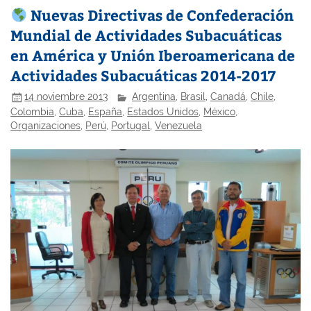
Nuevas Directivas de Confederación
Mundial de Actividades Subacuáticas
en América y Unión Iberoamericana de
Actividades Subacuáticas 2014-2017
14 noviembre 2013
Argentina
,
Brasil
,
Canadá
,
Chile
,
Colombia
,
Cuba
,
España
,
Estados Unidos
,
México
,
Organizaciones
,
Perú
,
Portugal
,
Venezuela