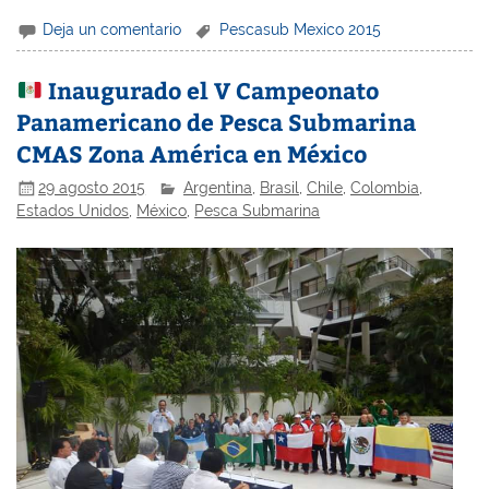
Deja un comentario
Pescasub Mexico 2015
Inaugurado el V Campeonato
Panamericano de Pesca Submarina
CMAS Zona América en México
29 agosto 2015
Argentina
,
Brasil
,
Chile
,
Colombia
,
Estados Unidos
,
México
,
Pesca Submarina